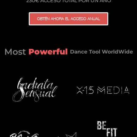
230€ ACCESO TOTAL POR UN AÑO
OBTÉN AHORA EL ACCESO ANUAL
Most
P
o
w
e
r
f
u
l
Dance
Tool
WorldWide