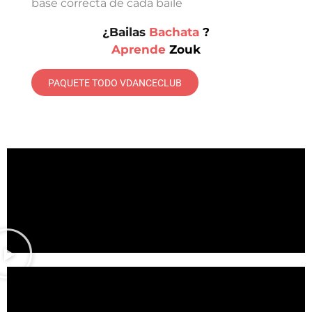
base correcta de cada baile
¿Bailas
B
a
c
h
a
t
a
?
Aprende
Z
o
u
k
PAQUETE TODO VDANCECLUB