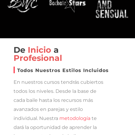
De
Inicio
a
Profesional
Todos Nuestros Estilos Incluidos
En nuestros cursos tendrás cubiertos
todos los niveles. Desde la base de
cada baile hasta los recursos más
avanzados en parejas y estilo
individual. Nuestra
metodología
te
dará la oportunidad de aprender la