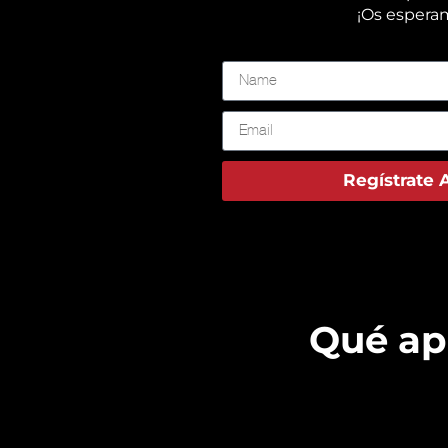
¡Os espera
👇🏻👇🏻👇
Regístrate 
Qué ap