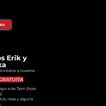
ORA
s Erik y
ka
invitaros a nuestra
GRATUITA
ayo a las 7pm (hora
)
tos, risas y alguna
.